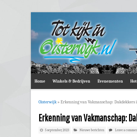
Home
Winkels & Bedrijven
Evenementen
Hot
Oisterwijk
»
Erkenning van Vakmanschap: Dakdekkers i
Erkenning van Vakmanschap: Da
5 september, 2023
Nieuwe berichten
Leave a comme