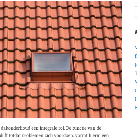
A
V
f
J
T
W
O
H
dakonderhoud een integrale rol. De functie van de
blijft totdat problemen zich voordoen, vormt hierin een