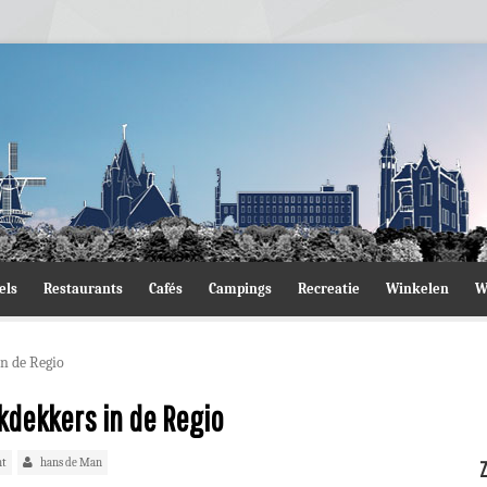
els
Restaurants
Cafés
Campings
Recreatie
Winkelen
W
n de Regio
kdekkers in de Regio
nt
hans de Man