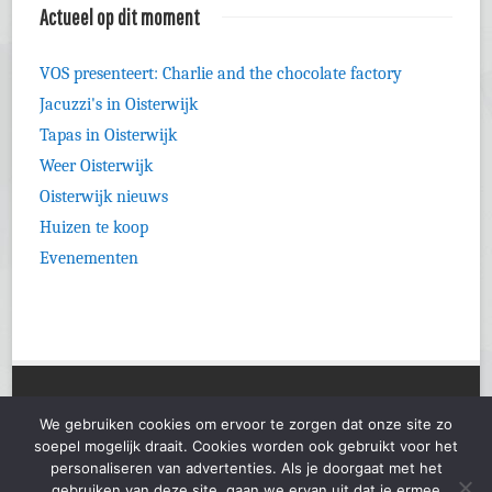
Actueel op dit moment
VOS presenteert: Charlie and the chocolate factory
Jacuzzi's in Oisterwijk
Tapas in Oisterwijk
Weer Oisterwijk
Oisterwijk nieuws
Huizen te koop
Evenementen
Loodgieter Oisterwijk
We gebruiken cookies om ervoor te zorgen dat onze site zo
soepel mogelijk draait. Cookies worden ook gebruikt voor het
personaliseren van advertenties. Als je doorgaat met het
Hoog in Google
door SEO Oisterwijk
gebruiken van deze site, gaan we ervan uit dat je ermee