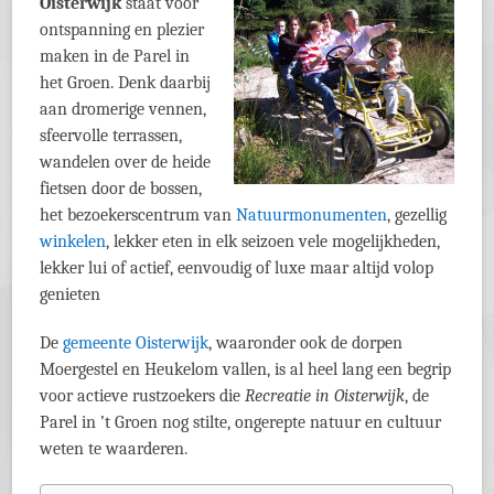
Oisterwijk
staat voor
ontspanning en plezier
maken in de Parel in
het Groen. Denk daarbij
aan dromerige vennen,
sfeervolle terrassen,
wandelen over de heide
fietsen door de bossen,
het bezoekerscentrum van
Natuurmonumenten
, gezellig
winkelen
, lekker eten in elk seizoen vele mogelijkheden,
lekker lui of actief, eenvoudig of luxe maar altijd volop
genieten
De
gemeente Oisterwijk
, waaronder ook de dorpen
Moergestel en Heukelom vallen, is al heel lang een begrip
voor actieve rustzoekers die
Recreatie in Oisterwijk
, de
Parel in ’t Groen nog stilte, ongerepte natuur en cultuur
weten te waarderen.