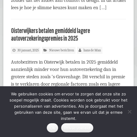
zonder dat het afdoet aan comfort of design. In dit artikel
lees je hoe je slimme keuzes kunt maken en […]
Oisterwijkers betalen gemiddeld lagere
autoverzekeringspremies in 2025
30 januari, 2025
Nieuwe berichten
hans de Man
Autobezitters in Oisterwijk betalen in 2025 gemiddeld
aanzienlijk minder voor hun autoverzekering dan in
grotere steden zoals ‘s-Gravenhage. Dit verschil in premie
is te verklaren door regionale factoren zoals een lagere
kans op diefstal, inbraak en schade. Verschillen per
We gebruiken cookies om ervoor te zorgen dat onze site zo
gemeente Autoverzekering.nl constateert dat
soepel mogelijk draait. Cookies worden ook gebruikt voor het
autobezitters in grotere steden vaak een hogere premie
personaliseren van advertenties. Als je doorgaat met het
gebruiken van deze site, gaan we ervan uit dat je ermee
betalen voor hun autoverzekering. […]
instemt.
Ok
Privacybeleid
Hoe ga je om met betonrot?