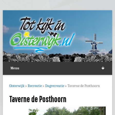
Menu
Oisterwijk
»
Recreatie
»
Dagrecreatie
»
Taverne de Posthoorn
Taverne de Posthoorn