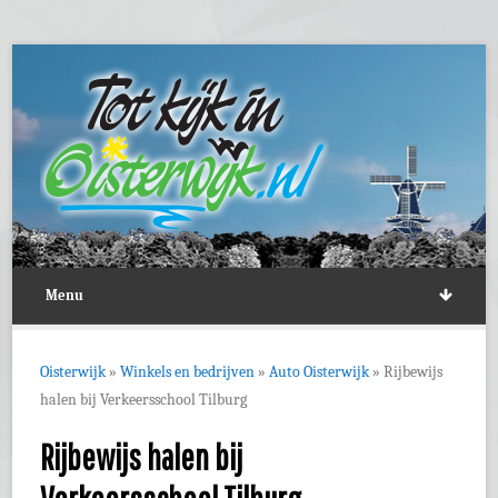
Menu
Oisterwijk
»
Winkels en bedrijven
»
Auto Oisterwijk
»
Rijbewijs
halen bij Verkeersschool Tilburg
Rijbewijs halen bij