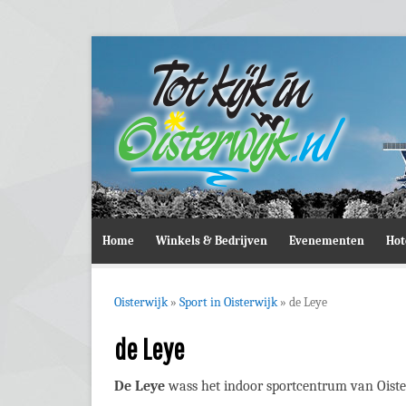
Home
Winkels & Bedrijven
Evenementen
Hot
Oisterwijk
»
Sport in Oisterwijk
»
de Leye
de Leye
De Leye
wass het indoor sportcentrum van Oiste